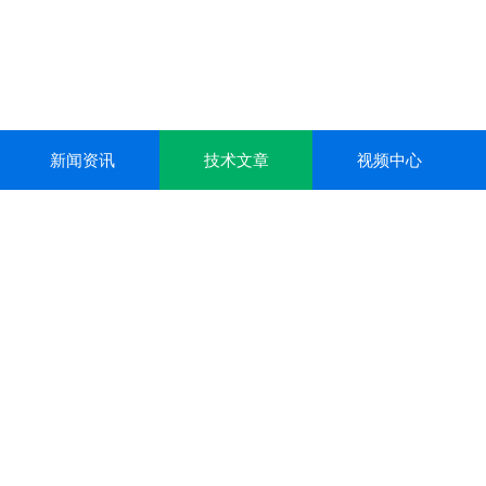
新闻资讯
技术文章
视频中心