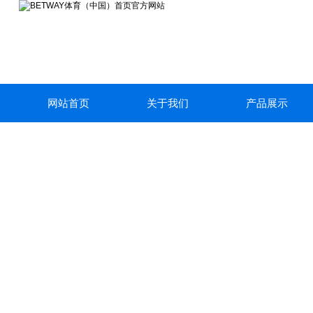
网站首页
关于我们
产品展示