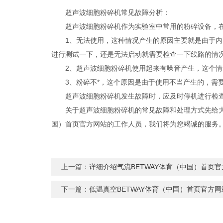
超声波细胞粉碎机常见故障分析：
超声波细胞粉碎机作为实验室中常用的粉碎设备，在
1、无法使用，这种情况产生的原因主要就是由于内部
进行测试一下，还是无法启动就需要检查一下线路的情
2、超声波细胞粉碎机使用起来有噪音产生，这个情况
3、粉碎不*，这个原因是由于使用不当产生的，需要
超声波细胞粉碎机发生故障时，应及时停机进行检查
关于超声波细胞粉碎机的常见故障和处理方式先给大家
国）首页官方网站的工作人员，我们将为您竭诚的服务
上一篇：
详细介绍气流BETWAY体育（中国）首页
下一篇：
低温真空BETWAY体育（中国）首页官方