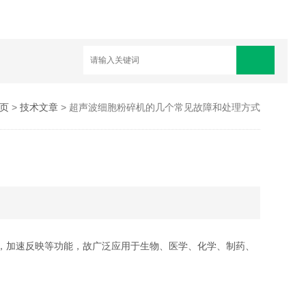
页
>
技术文章
> 超声波细胞粉碎机的几个常见故障和处理方式
，加速反映等功能，故广泛应用于生物、医学、化学、制药、