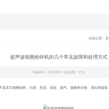
当前位置：
主
超声波细胞粉碎机的几个常见故障和处理方式
更新时间：2020-09-21 点击次数：5751
子及其它细胞结构，匀质、乳化、混合、脱气、崩散和分散、浸出和提取