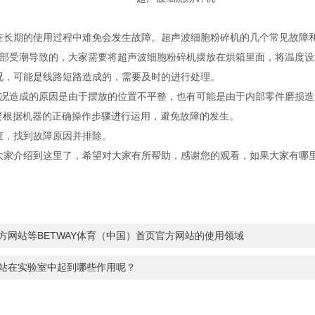
长期的使用过程中难免会发生故障。超声波细胞粉碎机的几个常见故障
受潮导致的，大家需要将超声波细胞粉碎机摆放在烘箱里面，将温度设
况，可能是线路短路造成的，需要及时的进行处理。
造成的原因是由于摆放的位置不平整，也有可能是由于内部零件磨损造
根据机器的正确操作步骤进行运用，避免故障的发生。
，找到故障原因并排除。
介绍到这里了，希望对大家有所帮助，感谢您的观看，如果大家有哪里不
。
官方网站等BETWAY体育（中国）首页官方网站的使用领域
网站在实验室中起到哪些作用呢？