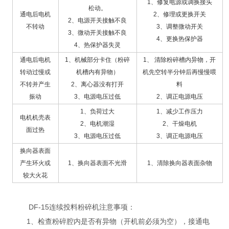
1、修复电源或调换接头
松动。
通电后电机
2、修理或更换开关
2、电源开关接触不良
不转动
3、调整微动开关
3、微动开关接触不良
4、更换热保护器
4、热保护器失灵
通电后电机
1、机械部分卡住（粉碎
1、 清除粉碎槽内异物，开
转动过慢或
机槽内有异物）
机先空转半分钟后再慢慢喂
不转并产生
2、离心器没有打开
料
振动
3、电源电压过低
2、调正电源电压
1、负荷过大
1、减少工作压力
电机机壳表
2、电机潮湿
2、干燥电机
面过热
3、电源电压过低
3、调正电源电压
换向器表面
产生环火或
1、换向器表面不光滑
1、清除换向器表面杂物
较大火花
DF-15连续投料粉碎机注意事项：
1、检查粉碎腔内是否有异物（开机前必须为空），接通电