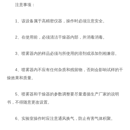
注意事项：
1、该设备属于高精密仪器，操作时必须注意安全。
2、在使用前，必须清洁干燥器内部，并消毒消毒。
3、喷雾器内的样品必须与所使用的溶剂或添加剂相兼容。
4、喷雾器内不应有任何杂质和残留物，否则会影响试样的干
燥效果和质量。
5、喷雾器和干燥器的参数调整要尽量遵循生产厂家的说明
书，不得随意更改设置。
6、实验室操作时应注意通风换气，防止有害气体积聚。