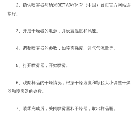
2、确认喷雾器与纳米BETWAY体育（中国）首页官方网站连
接好。
3、开启干燥器的电源，并设置温度和风速。
4、调整喷雾器的参数，如喷雾强度、进气气流量等。
5、打开喷雾器，开始喷雾。
6、观察样品的干燥情况，根据干燥速度和颗粒大小调整干燥
器和喷雾器的参数。
7、喷雾完成后，关闭喷雾器和干燥器，取出样品瓶。