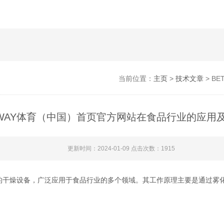
当前位置：
主页
>
技术文章
> B
TWAY体育（中国）首页官方网站在食品行业的应用
更新时间：2024-01-09 点击次数：1915
的干燥设备，广泛应用于食品行业的多个领域。其工作原理主要是通过雾