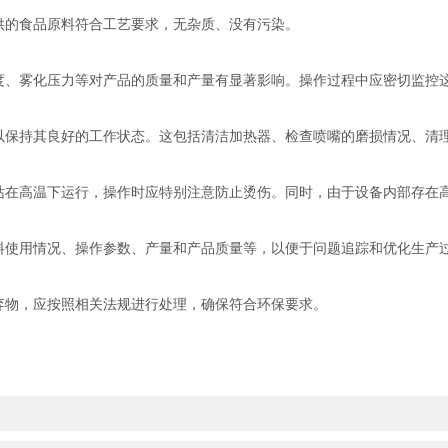
的食品原料符合工艺要求，无杂质、没有污染。
、雾化压力等对产品的质量和产量有显著影响。操作过程中应密切监控这
保持其良好的工作状态。这包括清洁加热器、检查喷嘴的磨损情况、清
站在高温下运行，操作时应特别注意防止烫伤。同时，由于设备内部存在
使用情况、操作参数、产量和产品质量等，以便于问题追踪和优化生产
物，应按照相关法规进行处理，确保符合环保要求。