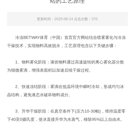
站的工艺原理
更新时间：2025-08-14 点击次数：370
冷冻BETWAY体育（中国）首页官方网站结合喷雾雾化与冷冻
干燥技术，实现物料高效脱水，工艺原理包含以下关键步骤：
‌1、物料雾化阶段‌：液状物料通过高速旋转的离心雾化器分散
为细微雾滴，增强表面积以加速后续干燥过程。
‌2、快速冻结阶段‌：雾滴在低温环境中瞬时冷却，形成均匀冰
晶结构，避免液态水破坏物料成分。
‌3、升华干燥阶段‌：在真空条件下(压力10-30帕)，维持温度零
下40至0摄氏度，使冰直接升华为水蒸气，移除95%以上自由水。