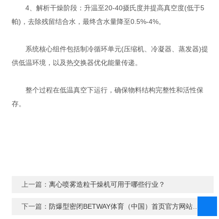
‌4、解析干燥阶段‌：升温至20-40摄氏度并提高真空度(低于5
帕)，去除残留结合水，最终含水量降至0.5%-4%。
系统核心组件包括制冷循环单元(压缩机、冷凝器、蒸发器)提
供低温环境，以及热交换器优化能量传递。
整个过程在低温真空下运行，确保物料结构完整性和活性保
存。
上一篇：
离心喷雾造粒干燥机可用于哪些行业？
下一篇：
防爆型密闭BETWAY体育（中国）首页官方网站的广泛应用