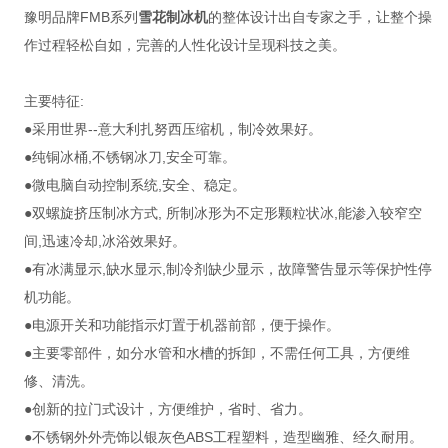
豫明品牌FMB系列
雪花制冰机
的整体设计出自专家之手，让整个操
作过程轻松自如，完善的人性化设计呈现科技之美。
主要特征:
●采用世界--意大利扎努西压缩机，制冷效果好。
●纯铜冰桶,不锈钢冰刀,安全可靠。
●微电脑自动控制系统,安全、稳定。
●双螺旋挤压制冰方式, 所制冰形为不定形颗粒状冰,能渗入较窄空
间,迅速冷却,冰浴效果好。
●有冰满显示,缺水显示,制冷剂缺少显示，故障警告显示等保护性停
机功能。
●电源开关和功能指示灯置于机器前部，便于操作。
●主要零部件，如分水管和水槽的拆卸，不需任何工具，方便维
修、清洗。
●创新的拉门式设计，方便维护，省时、省力。
●不锈钢外外壳饰以银灰色ABS工程塑料，造型幽雅、经久耐用。