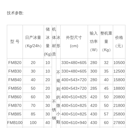
技术参数:
储
机
输入
整机重
日产冰量
冰
体
冰
外型尺寸
价格
型 号
功率
量
（Kg/24h）
量
材
形
(cm)
（元）
（W）
（Kg）
(Kg)
质
FMB20
20
10
330×480×605
280
32
10500
FMB30
30
10
330×480×605
300
35
12500
不
FMB40
40
20
400×543×720
280
40
15800
规
FMB50
50
20
400×543×720
285
45
18800
则
FMB60
60
30
400×510×825
420
50
20800
的
不
FMB70
70
30
微
400×510×825
420
50
21800
锈
小
FMB85
85
30
400×510×825
430
57
25800
钢
颗
FMB100
100
40
500×610×940
430
60
27800