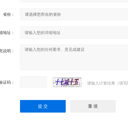
省份：
细地址：
充说明：
验证码：
请输入计算结果（填写