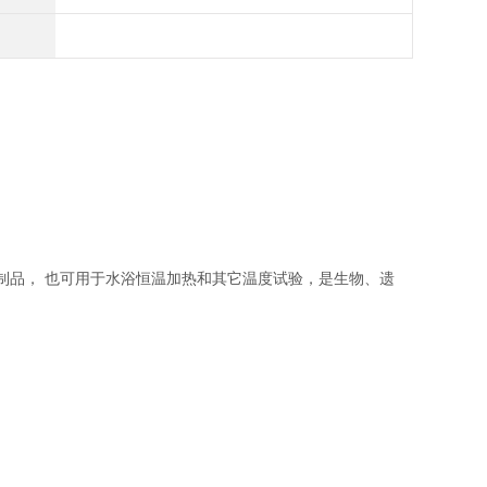
制品， 也可用于水浴恒温加热和其它温度试验，是生物、遗