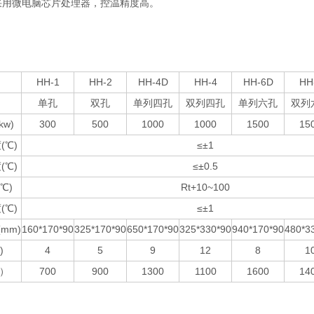
采用微电脑芯片处理器，控温精度高。
HH-1
HH-2
HH-4D
HH-4
HH-6D
HH
单孔
双孔
单列四孔
双列四孔
单列六孔
双列
w)
300
500
1000
1000
1500
15
(℃)
≤±1
(℃)
≤±0.5
℃)
Rt+10~100
(℃)
≤±1
mm)
160*170*90
325*170*90
650*170*90
325*330*90
940*170*90
480*3
)
4
5
9
12
8
1
）
700
900
1300
1100
1600
14