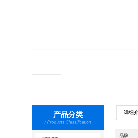
详细
产品分类
/ Products Classification
品牌