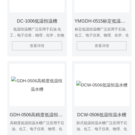
DC-1006低温恒温槽
YMGDH-0515标定低温恒温槽 恒温水槽
低温恒温槽广泛应用于石油.化
标定低温恒温槽广泛应用于石油、
工，电子仪表，物理，化学，生物
化工、电子仪表、物理、化学、生
工程，医药卫生，生命科学，轻工
物工程、医药卫生、生命科学、轻
查看详情
查看详情
食品物性测试及化学分析等研究部
工食品、物性测试及化学分析等研
门，高等院校，企业质检及生产部
究部门，高等院校，企业质检及生
门，为用户工作时提供一个冷热受
产部门。
控，温度均匀恒定的场源，对实验
样品或生产的产品进行恒定温度实
验或测试，也可作为直接加热或制
冷和辅助加热或制冷的热源或冷
源。
GDH-0506高精度低温恒温水槽
DCW-0506低温恒温水槽
高精度低温恒温水槽广泛应用于石
卧式低温恒温水槽广泛应用于石
油、化工、电子仪表、物理、化
油、化工、电子仪表、物理、化