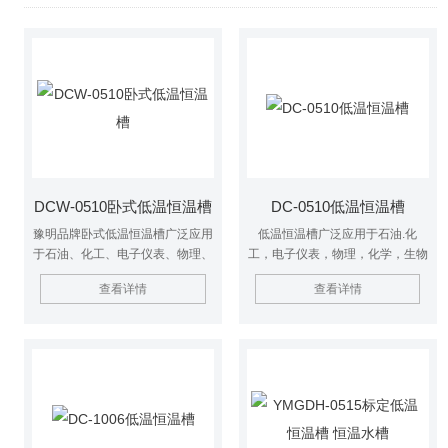
DCW-0510卧式低温恒温槽
DC-0510低温恒温槽
豫明品牌卧式低温恒温槽广泛应用
低温恒温槽广泛应用于石油.化
于石油、化工、电子仪表、物理、
工，电子仪表，物理，化学，生物
化学、生物工程、医药卫生、生命
工程，医药卫生，生命科学，轻工
查看详情
查看详情
科学、轻工食品、物性测试及化学
食品物性测试及化学分析等研究部
分析等研究部门，高等院校，企业
门，高等院校，企业质检及生产部
质检及生产部门，为用户工作时提
门，为用户工作时提供一个冷热受
供一个热冷受控，温度均匀恒定的
控，温度均匀恒定的场源，对实验
场源，对试验样品或生产的产品进
样品或生产的产品进行恒定温度实
行恒定温度试验或测试，也可作为
验或测试，也可作为直接加热或制
直接加热或制冷和辅助加热或制冷
冷和辅助加热或制冷的热源或冷
的热源或冷源。
源。