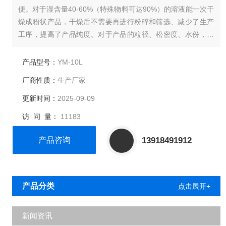
便。对于湿含量40-60%（特殊物料可达90%）的溶液能一次干
燥成粉状产品，干燥后不需要再进行粉碎和筛选、减少了生产
工序，提高了产品纯度。对于产品的粒径、松密度、水份，在
一定范围内，可改变操作条件进行调整，控制、管理都很方
便。
产品型号：
YM-10L
厂商性质：
生产厂家
更新时间：
2025-09-09
访 问 量：
11183
产品咨询
13918491912
产品分类
点击展开+
新闻资讯