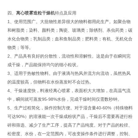
四、
离心喷雾造粒干燥机
特点及应用
1、
使用范围广。大批物性差异很大的物料都用此生产。如聚合物
和树脂类；染料、颜料类；陶瓷、玻璃类；除锈剂、杀虫药类；碳
水化合物类；乳制品类；血和鱼制品类；肥料类；有机、无机化合
物类；等等。
2、
产品具有良好的分散性，流动性和溶解性。这是由于在瞬间完
成干燥，产品能保持均匀的细小粒状。
3、
适用于热敏性物料。由于液滴与热风并流方向流动，虽然热风
的温度较高，但物料在水份蒸发时不会过热。
4、
干燥速度快，料液经离心喷雾，表面积大大增加，在高温气流
中，瞬间就可蒸发95-98%水份，完成干燥时间仅需数秒钟。
5、生产过程简化，操作控制方便。对于湿含量40-60%（特殊物料
可达90%）的溶液能一次干燥成粉状产品，干燥后不需要再进行粉
碎和筛选、减少了生产工序，提高了产品纯度。对于产品的粒径、
松密度、水份，在一定范围内，可改变操作条件进行调整，控制、