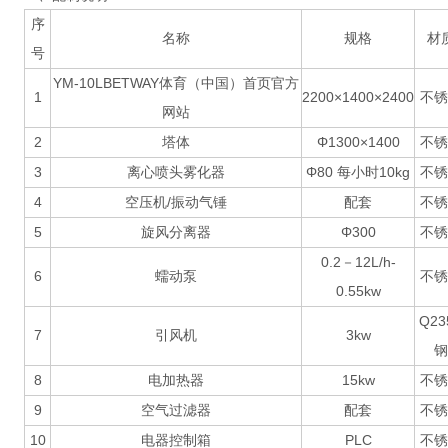
序
名称
规格
材
号
YM-10LBETWAY体育（中国）首页官方
1
2200×1400×2400
不锈
网站
2
塔体
Φ1300×1400
不锈
3
离心喷头雾化器
Φ80 每小时10kg
不锈
4
空压机/振动气锤
配套
不锈
5
旋风分离器
Φ300
不锈
0.2－12L/h-
6
蠕动泵
不锈
0.55kw
Q23
7
引风机
3kw
钢
8
电加热器
15kw
不锈
9
空气过滤器
配套
不锈
10
电器控制箱
PLC
不锈