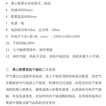
4、离心喷雾头传动形式：电动
5、转速40000rpm
6、喷雾盘直径80mm
7、热源：电
8、电加热功率15kw，总功率：18kw
9、外形尺寸长×宽×高（mm）：2200×1400×2450
10、干粉回收≥98%
11、七寸触摸屏操作、操作便捷
12、保护功能，风机不启动、加热不能启动、风机风量大小可调。
三、
离心喷雾造粒干燥机
工作原理
空气通过过滤器和加热器，进入干燥室顶部的热风分配器，热空气
呈螺旋状均匀地进入干燥室。料液经过过滤器，由泵送到在干燥室
顶部的离心喷雾头，被喷成很小的雾状液滴，以表面积与热空气接
触，水份迅速蒸发，在短时间内干燥成颗粒制品，在塔底和旋风分
离器中捕集湿废气由风机排至室外。