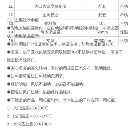
11
进出风温度探测仪
配套
不锈
12
送风管道
配套
不锈
二、主要技术参数
13
收料筒
10L
不锈
◆彩色大触摸屏操作，全自动控制和手动控制相结合，中英文面
14
筒体保温层
50mm
保温
板，参数液晶显示。
15
支架
60*60mm
不锈
◆实时调控PID恒温控制技术，控温准确，加热控温精度±1℃。
◆喷雾、烘干及收集装置采用双镜面304不锈钢材质制造 ，喷雾干
燥室设有观察口。
◆离心喷雾的雾化结构，喷粉的颗径呈正态分布，流动性好。
◆进料量可通过进料蠕动泵调节。
◆保护功能，风机不启动，加热器不能启动。
◆配备进风口过滤，以确保样品纯净。
◆干燥后的产品，颗粒度均匀，95%以上的干粉在同一颗粒度。
1、入口温度≤30-300℃
2、出口温度＜30～150℃
3、水份蒸发量200-10L/h