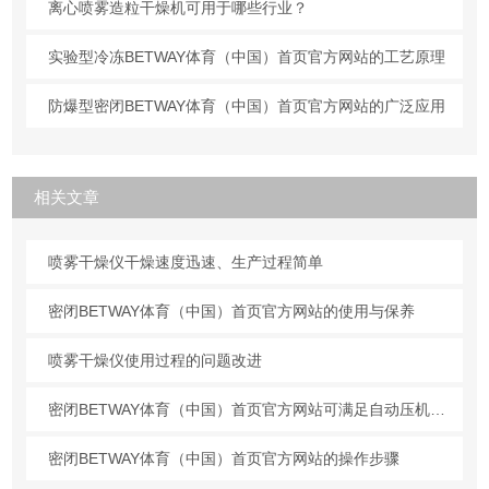
离心喷雾造粒干燥机可用于哪些行业？
实验型冷冻BETWAY体育（中国）首页官方网站的工艺原理
防爆型密闭BETWAY体育（中国）首页官方网站的广泛应用
相关文章
喷雾干燥仪干燥速度迅速、生产过程简单
密闭BETWAY体育（中国）首页官方网站的使用与保养
喷雾干燥仪使用过程的问题改进
密闭BETWAY体育（中国）首页官方网站可满足自动压机连续化生产
密闭BETWAY体育（中国）首页官方网站的操作步骤