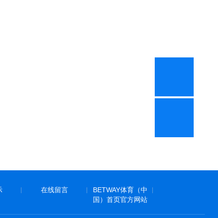
示
在线留言
BETWAY体育（中
|
|
|
国）首页官方网站