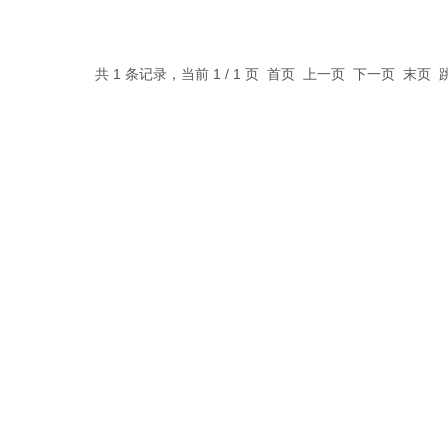
喷成雾状时才受到高温且是瞬间受
热，故这些活性材料在干燥后仍维持
其活性成份不变。
共 1 条记录，当前 1 / 1 页 首页 上一页 下一页 末页