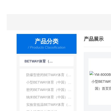
产品展示
产品分类
/ Products Classification
BETWAY体育（中国）首页官方网站
防爆型密闭BETWAY体育（中国）首页官方网站
小型BETWAY体育（中国）首页官方网站
密闭BETWAY体育（中国）首页官方网站
纳米BETWAY体育（中国）首页官方网站
实验室低温BETWAY体育（中国）首页官方网站