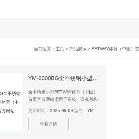
当前位置：
主页
>
产品展示
>
BETWAY体育（中国）
YM-8000BG全不锈钢小型BETWAY体育（中国）首页官方网站
全不锈钢小型BETWAY体育（中国）
首页官方网站适用于高校、研究所和
食品医药化工企业实验室生产微量颗
更新时间：
2025-09-09
型号：
YM-8000BG
粒粉末，对所有溶液如乳浊液、悬浮
液具有广泛适用性, 适用于对热敏感
查看详情
性物的干燥如生物制品、生物农药、
酶制剂等。因为所喷出的物料只是在