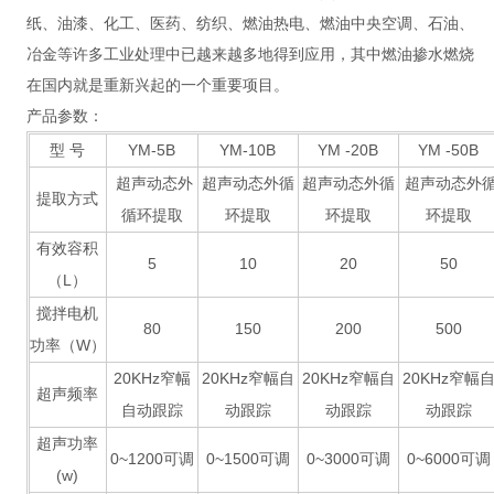
纸、油漆、化工、医药、纺织、燃油热电、燃油中央空调、石油、
冶金等许多工业处理中已越来越多地得到应用，其中燃油掺水燃烧
在国内就是重新兴起的一个重要项目。
产品参数：
型 号
YM-5B
YM-10B
YM -20B
YM -50B
超声动态外
超声动态外循
超声动态外循
超声动态外
提取方式
循环提取
环提取
环提取
环提取
有效容积
5
10
20
50
（L）
搅拌电机
80
150
200
500
功率（W）
20KHz窄幅
20KHz窄幅自
20KHz窄幅自
20KHz窄幅
超声频率
自动跟踪
动跟踪
动跟踪
动跟踪
超声功率
0~1200可调
0~1500可调
0~3000可调
0~6000可调
(w)