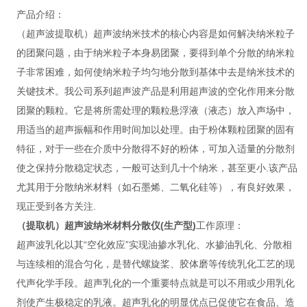
产品介绍：
（超声波提取机）超声波纳米技术的核心内容是如何解决纳米粒子
的团聚问题，由于纳米粒子本身易团聚，要得到单个分散的纳米粒
子非常困难，如何使纳米粒子均匀地分散到基体中去是纳米技术的
关键技术。我公司系列超声波产品是利用超声波的空化作用来分散
团聚的颗粒。它是将所需处理的颗粒悬浮液（液态）放入声场中，
用适当的超声振幅和作用时间加以处理。由于粉体颗粒团聚的固有
特征，对于一些在介质中分散得不好的粉体，可加入适量的分散剂
使之保持分散稳定状态，一般可达到几十个纳米，甚至更小.该产品
尤其用于分散纳米材料（如石墨烯、二氧化硅等），有良好效果，
现正受到各方关注.
（提取机）超声波纳米材料分散仪(生产型)
工作原理：
超声波乳化以其“空化效应”实现油掺水乳化、水掺油乳化、分散相
与连续相的混合匀化，是替代螺旋桨、胶体磨等传统乳化工艺的现
代声化学手段。超声乳化的一个重要特点就是可以不用或少用乳化
剂使产生极稳定的乳液。超声乳化的明显优点已促使它在食品、造