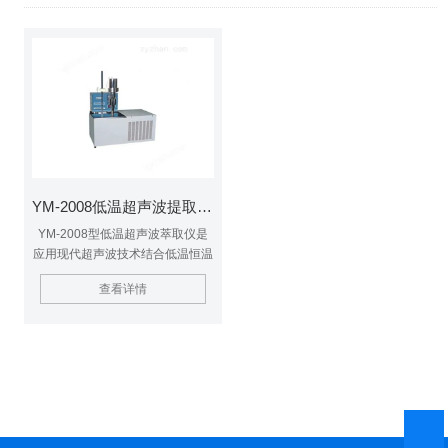
YM-2008低温超声波提取仪 超声波萃取设备
YM-2008型低温超声波萃取仪是
应用现代超声波技术结合低温恒温
系统作为物理手段的新型化学反应
查看详情
装置，主要由大功率超声波发生系
统、加热系统、压缩机制冷系统、
测温控温系统、搅拌系统等组成。
超声波提取仪