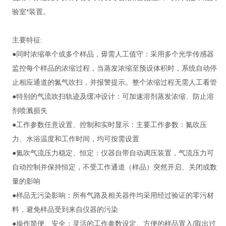
验室*装置。
主要特征:
●同时浓缩单个或多个样品，毋需人工值守：采用多个光学传感器
监控每个样品的浓缩过程，当蒸发浓缩至预设体积时，系统自动停
止相应通道的氮气吹扫，并报警提示。整个浓缩过程无需人工看管
●特别的气流吹扫轨迹及缓冲设计：可加速溶剂蒸发浓缩、防止溶
剂喷溅损失
●工作参数任意设置、控制和实时显示：主要工作参数：氮吹压
力、水浴温度和工作时间，均可按需设置
●氮吹气流压力稳定、恒定：仪器自带自动调压装置，气流压力可
自动控制并保持恒定，不受工作通道（样品）突然开启、关闭或数
量的影响
●样品无污染影响：所有气路及相关器件均采用经过验证的零污材
料，避免样品受到来自仪器的污染
●操作简便、安全：灵活的工作参数设定、方便的样品置入/取出过