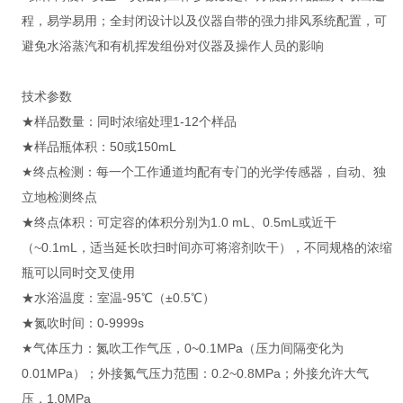
程，易学易用；全封闭设计以及仪器自带的强力排风系统配置，可
避免水浴蒸汽和有机挥发组份对仪器及操作人员的影响
技术参数
★样品数量：同时浓缩处理1-12个样品
★样品瓶体积：50或150mL
★终点检测：每一个工作通道均配有专门的光学传感器，自动、独
立地检测终点
★终点体积：可定容的体积分别为1.0 mL、0.5mL或近干
（~0.1mL，适当延长吹扫时间亦可将溶剂吹干），不同规格的浓缩
瓶可以同时交叉使用
★水浴温度：室温-95℃（±0.5℃）
★氮吹时间：0-9999s
★气体压力：氮吹工作气压，0~0.1MPa（压力间隔变化为
0.01MPa）；外接氮气压力范围：0.2~0.8MPa；外接允许大气
压，1.0MPa