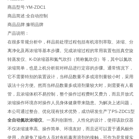
商品型号:YM-ZDC1
商品简述:全自动控制
商品品牌:豫明品牌
产品说明：
在很多常规分析中，样品前处理过程包括有机溶剂萃取、浓缩、分
离净化及再浓缩等基本步骤。完成浓缩过程的常用装置包括真空旋
转蒸发仪、K-D浓缩器和氮气吹扫（简称氮吹仪）等，其中以氮吹
浓缩简单，也是上机分析前对样品进行定容的步骤。通常情况下，
它不需要特别的装置设计，当样品数量不多或溶剂量较小时，采用
该法十分方便。然而当样品数量多或溶剂量较大时，则需要有人看
管，且浓缩体积不易控制，整个操作过程费时又费力，而且开放式
浓缩操作环境亦对操作人员身体健康带来隐患。为解决上述问题，
本公司通过整合、优化现有技术优势，成功研发生产了PS-ZDC1型
全自动氮吹浓缩仪
。一系列创新性、人性化的设计，使得该款仪器
不仅浓缩速率高、操作简单、环境友好，而且还可以置于通风橱外
使用，亦避免了操作人员对有机毒害溶剂的接触，可作为是常规实