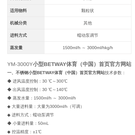
适用物料
颗粒状
机械分类
其他
进料方式
蠕动泵调节
蒸发量
1500ml/h ～ 3000ml/hkg/h
YM-3000Y
小型BETWAY体育（中国）首页官方网站
一、不锈钢
小型BETWAY体育（中国）首页官方网站
技术参数：
◆ 进风温度控制：30 ℃～300℃
◆ 出风温度控制：30 ℃～140℃
◆ 蒸发水量：1500ml/h ～ 3000ml/h
◆ 大量进料量：大量为3000ml/h（可调）
◆ 进料方式：蠕动泵调节
◆ 小量进料量：50mL
◆ 控温精度：±1℃