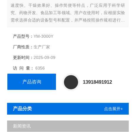
速度快、干燥效果好、操作简便等特点，广泛应用于科学研
究、药物开发、食品加工等领域。用户在使用时，应根据实验
需求选择合适的设备型号和配置，并严格按照操作规程进行操
作，以确保实验结果的准确性和可靠性。同时，应注意设备的
维护和保养，定期检查各部件的运行状况，确保设备长期稳定
产品型号：
YM-3000Y
运行。
厂商性质：
生产厂家
更新时间：
2025-09-09
访 问 量：
6356
产品咨询
13918491912
产品分类
点击展开+
新闻资讯