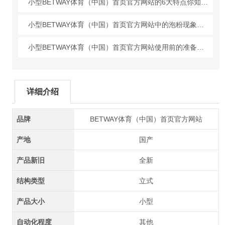
小型BETWAY体育（中国）首页官方网站的6大特点你知道多少？
小型BETWAY体育（中国）首页官方网站中的泡粉现象及其控制方法
小型BETWAY体育（中国）首页官方网站使用前的准备工作与注意事项
详细介绍
品牌
BETWAY体育（中国）首页官方网站
产地
国产
产品新旧
全新
结构类型
立式
产品大小
小型
自动化程度
其他