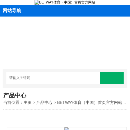
网站导航
产品中心
当前位置：
主页
>
产品中心
>
BETWAY体育（中国）首页官方网站
>