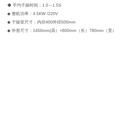
◆ 平均干燥时间：1.0～1.5S
◆ 整机功率：4.5KW /220V
◆ 干燥室尺寸：内径400外径500mm
◆ 外形尺寸：1450mm(高）×800mm（长）780mm（宽）