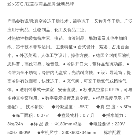
述:-55℃ /压盖型商品品牌:豫明品牌
产品参数说明:真空冷冻干燥技术，简称冻干，又称升华干燥。广泛
应用于药品、生物制品、化工及食品工业。
对热敏性物质如抗生素、疫苗、血液制品、酶激素及其他生物组
织，冻干技术非常适用。 主要特征:● 台式设计，紧凑，占用台面
小。● 外形美观，人体工学设计，操作方便。● 德国全封闭压缩机
思科普，高效可靠，噪音低。● 冷阱开口大，带样品预冻功能。●
冷阱为全不锈钢，冷阱内无盘管，光洁耐腐蚀。● 设计导流筒，提
高冷阱有效面积，快速冻干。● 充气阀，可充干燥氮气或惰性气
体。● 透明钟罩式干燥室，安全直观。● 标准真空接口KF25，可与
多种真空泵联用。● 数字显示温度及真空度。● 样品温度显示（可
选配）。 技术参数: ◆冷凝温度： -55℃ ◆真 空 度：< 5Pa
◆冻干面积：0.07㎡ ◆盘装物料：0.7 升 ◆捕水能力：
3kg/24h ◆样 品 盘： Φ180mm×3层 ◆电源要求：220V
50Hz 850W ◆主机尺寸：380×600×345mm 标准配置