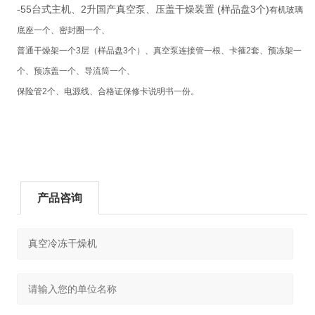
-55台式主机、2升国产真空泵、压盖干燥装置 (样品盘3个)
有机玻璃
底座一个、密封圈一个、
普通干燥架一个
3
层（样品盘
3
个）、真空泵连接管一根、卡箍
2
套、预冻架一
个、预冻盖一个、导流筒一个、
保险管
2
个、电源线、合格证保修卡说明书一份。
产品咨询