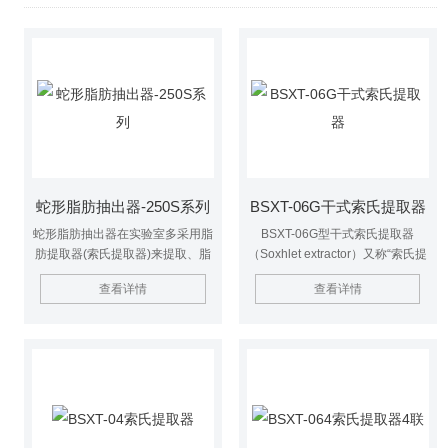
蛇形脂肪抽出器-250S系列
BSXT-06G干式索氏提取器
蛇形脂肪抽出器在实验室多采用脂
BSXT-06G型干式索氏提取器
肪提取器(索氏提取器)来提取、脂
（Soxhlet extractor）又称“索氏提
肪提取器(如图所示) 就是利用溶剂
取仪、脂肪抽取器或脂肪抽出
查看详情
查看详情
回流及虹吸原理，使固体物质连续
器”、脂肪测定仪、主要由加热抽
不断地被纯溶剂萃取，既节约溶利
提，溶剂回收和冷却三大部分组
萃取效率又高。萃取前先将固体物
成。操作时可以根据试剂沸点和环
质研碎，以增加固液接触的面积。
境温度不同而调节加热温度，可独
立控制每个样品温度。