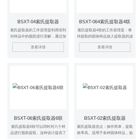
BSXT-04索氏提取器
BSXT-064索氏提取器4联
索氏提取器的工作原理是利用溶剂
索氏提取器4联的工作原理是：将
对样品中的脂肪进行溶解，通过加
待提取的固体样品放入提取器的滤
热使溶剂沸腾，从而将脂肪提取出
纸套中，然后加入适量的溶剂。通
查看详情
查看详情
来。提取过程中，溶剂在提取瓶中
过加热使溶剂沸腾，产生的蒸汽上
沸腾，产生的蒸汽通过冷凝器冷凝
升到冷凝器中冷凝，形成回流液，
后回到提取瓶中，形成回流。这种
回流液又流回到提取器中。这样，
回流使得溶剂与样品充分接触，从
溶剂在提取器中不断循环，使固体
而提高提取效率。
样品中的目标成分逐渐溶解到溶剂
中。同时，虹吸作用使溶剂在四个
提取器之间均匀分配，保证每个提
取器的实验条件一致。
BSXT-06索氏提取器6联
BSXT-02索氏提取器
索氏提取器6联可以同时对六个样
索氏提取器优点：操作简单，提取
品进行脂肪提取。这种设计提高了
效率高。适用于各种固体样品，如