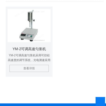
YM-2可调高速匀浆机
YM-2可调高速匀浆机采用可控硅
高速度的调节系统，光电测速采用
电子线路，数字显示。为研究的结
查看详情
果提供可靠的转速依据，面板显示
清晰，读数直观，使用方便。主要
用于动物、植物组织匀浆粉碎，细
胞分散。目前在国内已被广泛应
用，成为生物化学研究、动植物细
胞研究、农业、畜牧业、石油工
业、