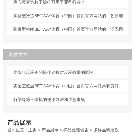
离心喷雾造粒干燥机可用于哪些行业？
实验型冷冻BETWAY体育（中国）首页官方网站的工艺原理
防爆型密闭BETWAY体育（中国）首页官方网站的广泛应用
相关文章
光催化反应釜的操作参数对反应效果的影响
实验室低温BETWAY体育（中国）首页官方网站具有良好的分散性,流动性和溶解性
解剖冷冻干燥机的使用方法和注意事项
产品展示
当前位置：
主页
>
产品展示
>
样品处理设备
>
多样品研磨仪